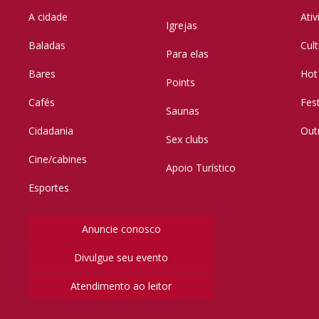
A cidade
Ati
Igrejas
Baladas
Cul
Para elas
Bares
Hot
Points
Cafés
Fes
Saunas
Cidadania
Out
Sex clubs
Cine/cabines
Apoio Turístico
Esportes
Anuncie conosco
Divulgue seu evento
Atendimento ao leitor