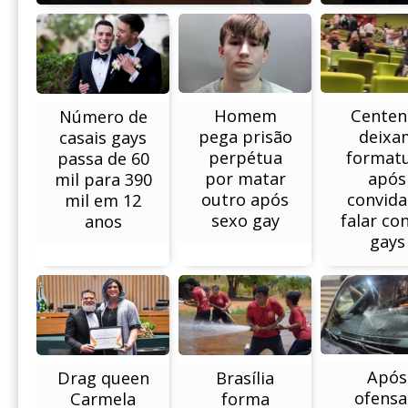
Centen
Homem
Número de
deixa
pega prisão
casais gays
format
perpétua
passa de 60
após
por matar
mil para 390
convid
outro após
mil em 12
falar co
sexo gay
anos
gays
Após
Drag queen
Brasília
ofensa
Carmela
forma