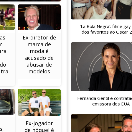
'La Bola Negra': filme gay
dos favoritos ao Oscar 
as
Ex-diretor de
m
marca de
ura
moda é
acusado de
ado
abusar de
ntra
modelos
Fernanda Gentil é contrata
emissora dos EUA
Ex-jogador
s,
de hóquei é