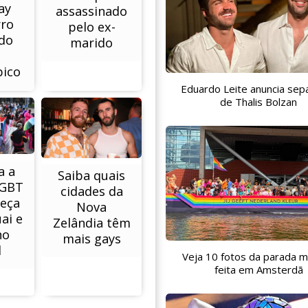
ay
assassinado
rro
pelo ex-
do
marido
ico
Eduardo Leite anuncia sep
de Thalis Bolzan
a a
Saiba quais
LGBT
cidades da
eça
Nova
ai e
Zelândia têm
no
mais gays
l
Veja 10 fotos da parada m
feita em Amsterdã