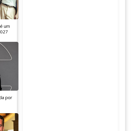
 é um
2027
da por