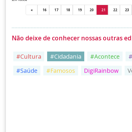
«
16
17
18
19
20
21
22
23
Não deixe de conhecer nossas outras edi
#Cultura
#Cidadania
#Acontece
#Saúde
#Famosos
DigiRainbow
V