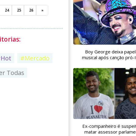
24
25
26
»
torias:
Boy George deixa pape
#Hot
#Mercado
musical após canção pró-I
er Todas
Ex-companheiro é suspei
matar assessor parlame