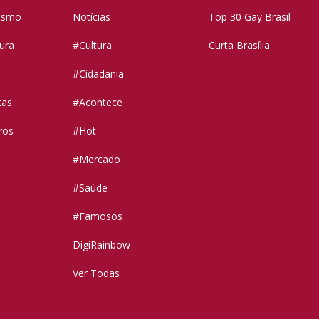
vismo
Notícias
Top 30 Gay Brasil
tura
#Cultura
Curta Brasília
#Cidadania
tas
#Acontece
ros
#Hot
#Mercado
#Saúde
#Famosos
DigiRainbow
Ver Todas