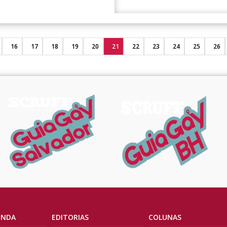
16
17
18
19
20
21
22
23
24
25
26
ENDA
EDITORIAS
COLUNAS