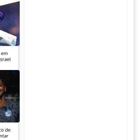
l em
srael
to de
ntar