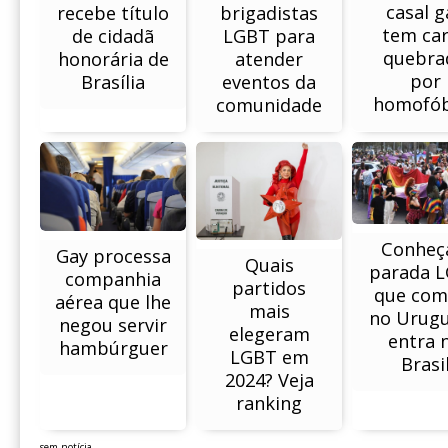
casal g
recebe título
brigadistas
tem ca
de cidadã
LGBT para
quebra
honorária de
atender
por
Brasília
eventos da
homofób
comunidade
Conheç
Gay processa
Quais
parada 
companhia
partidos
que com
aérea que lhe
mais
no Urugu
negou servir
elegeram
entra 
hambúrguer
LGBT em
Brasi
2024? Veja
ranking
sem notícia