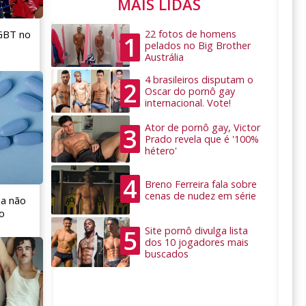
MAIS LIDAS
LGBT no
22 fotos de homens
1
pelados no Big Brother
Austrália
4 brasileiros disputam o
2
Oscar do pornô gay
internacional. Vote!
Ator de pornô gay, Victor
3
Prado revela que é '100%
hétero'
4
Breno Ferreira fala sobre
cenas de nudez em série
 a não
o
5
Site pornô divulga lista
dos 10 jogadores mais
buscados