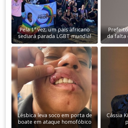
Pela 1ª vez, um país africano
Prefeito
sediará parada LGBT mundial
da falta
Lésbica leva soco em porta de
Cássia K
boate em ataque homofóbico
p